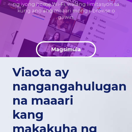
ng iyong home Wi-Fi, walang limitasyon sa
kung ano ang maaari mong i-browse o
gawin.
Magsimula
Viaota ay
nangangahulugan
na maaari
kang
makakuha ng