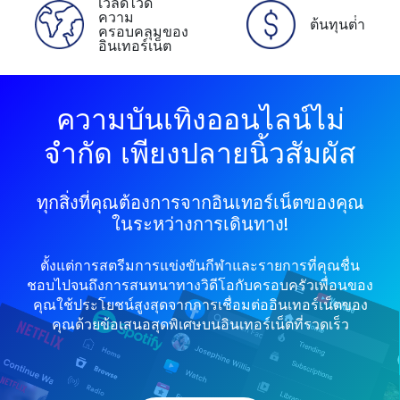
เวิลด์ไวด์
ความ
ต้นทุนต่ํา
ครอบคลุมของ
อินเทอร์เน็ต
ความบันเทิงออนไลน์ไม่
จํากัด เพียงปลายนิ้วสัมผัส
ทุกสิ่งที่คุณต้องการจากอินเทอร์เน็ตของคุณ
ในระหว่างการเดินทาง!
ตั้งแต่การสตรีมการแข่งขันกีฬาและรายการที่คุณชื่น
ชอบไปจนถึงการสนทนาทางวิดีโอกับครอบครัวเพื่อนของ
คุณใช้ประโยชน์สูงสุดจากการเชื่อมต่ออินเทอร์เน็ตของ
คุณด้วยข้อเสนอสุดพิเศษบนอินเทอร์เน็ตที่รวดเร็ว