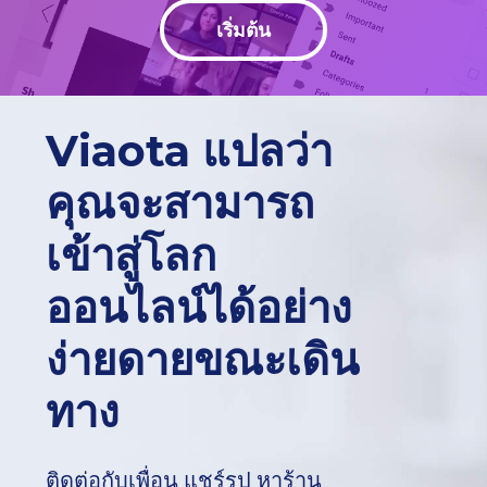
เริ่มต้น
Viaota แปลว่า
คุณจะสามารถ
เข้าสู่โลก
ออนไลน์ได้อย่าง
ง่ายดายขณะเดิน
ทาง
ติดต่อกับเพื่อน แชร์รูป หาร้าน