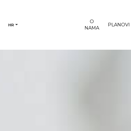
O
PLANOVI
HR
NAMA