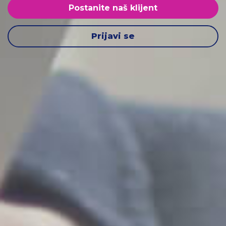
Postanite naš klijent
Prijavi se