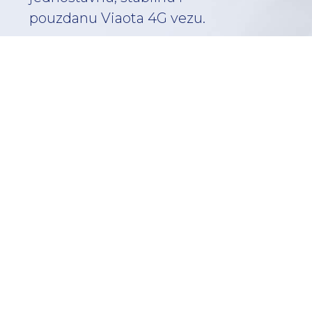
pouzdanu Viaota 4G vezu.
Ostanite povezani
Odaberite idealan
plan za sebe!
Standardni
paket