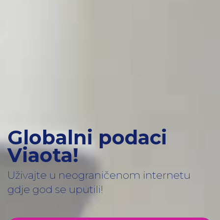
Globalni podaci
Viaota!
Uživajte u neograničenom internetu
gdje god se uputili!