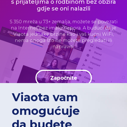
s prijateljima o rodbinom bez obzira
gdje se oni nalazili
S 350 mreža u 73+ zemalja, možete se povezati
na Internet bez imalo napora. A budući da je
Viaota jednake brzine kao i vaš kućni WiFi,
nema onoga što ne možete pregledati ili
napraviti.
Započnite
Viaota vam
omogućuje
da budete