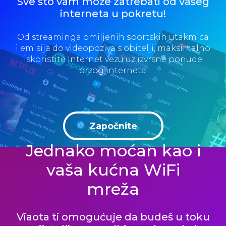
Sve što vam može zatrebati od vašeg
interneta u pokretu!
Od streaminga omiljenih sportskih utakmica
i emisija do videopoziva s obitelji, maksimalno
iskoristite Internet vezu uz izvrsne ponude
brzog interneta.
Započnite
Jednako moćan kao i
vaša kućna WiFi
mreža
Viaota ti omogućuje da budeš u toku