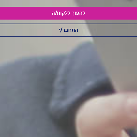
להפוך ללקוח/ה
התחבר/י