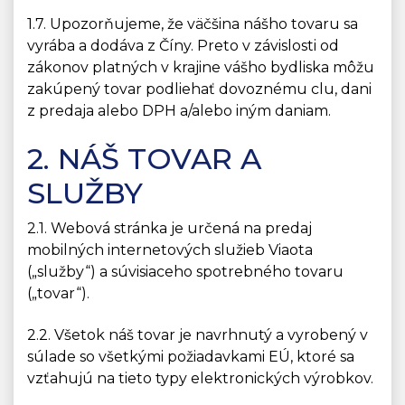
1.7. Upozorňujeme, že väčšina nášho tovaru sa
vyrába a dodáva z Číny. Preto v závislosti od
zákonov platných v krajine vášho bydliska môžu
zakúpený tovar podliehať dovoznému clu, dani
z predaja alebo DPH a/alebo iným daniam.
2. NÁŠ TOVAR A
SLUŽBY
2.1. Webová stránka je určená na predaj
mobilných internetových služieb Viaota
(„služby“) a súvisiaceho spotrebného tovaru
(„tovar“).
2.2. Všetok náš tovar je navrhnutý a vyrobený v
súlade so všetkými požiadavkami EÚ, ktoré sa
vzťahujú na tieto typy elektronických výrobkov.