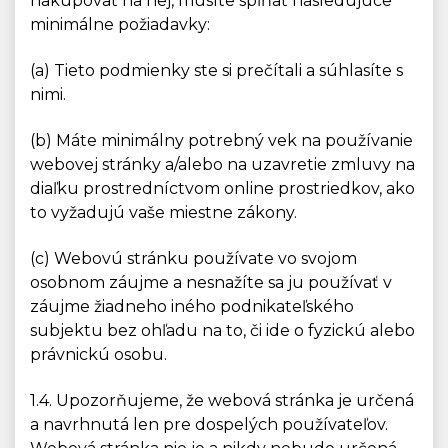
nakupovať na nej, musíte spĺňať nasledujúce
minimálne požiadavky:
(a) Tieto podmienky ste si prečítali a súhlasíte s
nimi.
(b) Máte minimálny potrebný vek na používanie
webovej stránky a/alebo na uzavretie zmluvy na
diaľku prostredníctvom online prostriedkov, ako
to vyžadujú vaše miestne zákony.
(c) Webovú stránku používate vo svojom
osobnom záujme a nesnažíte sa ju používať v
záujme žiadneho iného podnikateľského
subjektu bez ohľadu na to, či ide o fyzickú alebo
právnickú osobu.
1.4. Upozorňujeme, že webová stránka je určená
a navrhnutá len pre dospelých používateľov.