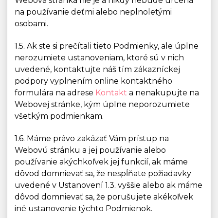
Webová stránka nie je a nikdy nebude určená
na používanie deťmi alebo neplnoletými
osobami.
1.5. Ak ste si prečítali tieto Podmienky, ale úplne
nerozumiete ustanoveniam, ktoré sú v nich
uvedené, kontaktujte náš tím zákazníckej
podpory vyplnením online kontaktného
formulára na adrese
Kontakt
a nenakupujte na
Webovej stránke, kým úplne neporozumiete
všetkým podmienkam.
1.6. Máme právo zakázať Vám prístup na
Webovú stránku a jej používanie alebo
používanie akýchkoľvek jej funkcií, ak máme
dôvod domnievať sa, že nespĺňate požiadavky
uvedené v Ustanovení 1.3. vyššie alebo ak máme
dôvod domnievať sa, že porušujete akékoľvek
iné ustanovenie týchto Podmienok.