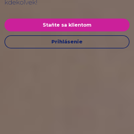
kdekoľvek!
Staňte sa klientom
Prihlásenie