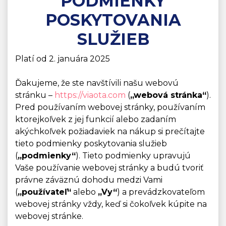
PODMIENKY
POSKYTOVANIA
SLUŽIEB
Platí od 2. januára 2025
Ďakujeme, že ste navštívili našu webovú
stránku –
https://viaota.com
(
„webová stránka“
).
Pred používaním webovej stránky, používaním
ktorejkoľvek z jej funkcií alebo zadaním
akýchkoľvek požiadaviek na nákup si prečítajte
tieto podmienky poskytovania služieb
(
„podmienky“
). Tieto podmienky upravujú
Vaše používanie webovej stránky a budú tvoriť
právne záväznú dohodu medzi Vami
(
„používateľ“
alebo
„Vy“
) a prevádzkovateľom
webovej stránky vždy, keď si čokoľvek kúpite na
webovej stránke.