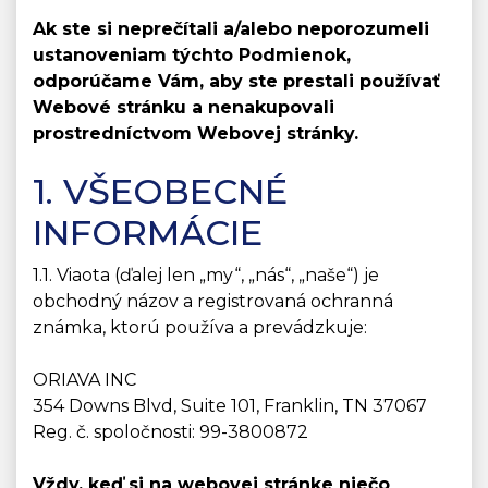
Ak ste si neprečítali a/alebo neporozumeli
ustanoveniam týchto Podmienok,
odporúčame Vám, aby ste prestali používať
Webové stránku a nenakupovali
prostredníctvom Webovej stránky.
1. VŠEOBECNÉ
INFORMÁCIE
1.1. Viaota (ďalej len „my“, „nás“, „naše“) je
obchodný názov a registrovaná ochranná
známka, ktorú používa a prevádzkuje:
ORIAVA INC
354 Downs Blvd, Suite 101, Franklin, TN 37067
Reg. č. spoločnosti: 99-3800872
Vždy, keď si na webovej stránke niečo