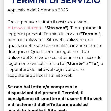
TERMINI DI SERVIZIO
Applicabile dal 2 gennaio 2025
Grazie per aver visitato il nostro sito web -
https://viaota.com
(
"Sito web"
). Ti preghiamo di
leggere i presenti Termini di servizio (
"Termini"
)
prima di utilizzare il Sito web, utilizzare una
qualsiasi delle sue funzionalità o inviare richieste
di acquisto. Questi termini regolano il tuo
utilizzo del Sito web e costituiranno un accordo
legalmente vincolante tra te (
"Utente"
o
"Tu"
) e
l'operatore del Sito web ogni volta che
acquisterai qualcosa sul Sito web.
Se non hai letto e/o compreso le
disposizioni dei presenti Termini, ti
consigliamo di smettere di usare il Sito web
e di astenerti dall'effettuare qualsiasi
acquisto tramite il Sito web.