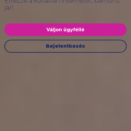
Élvezze a korlátlan internetet, bárhol is
jár!
Váljon ügyféllé
Bejelentkezés