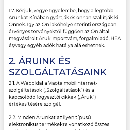
1.7. Kérjük, vegye figyelembe, hogy a legtöbb
Árunkat Kínában gyártják és onnan szállítják ki
Önnek. Így az Ön lakóhelye szerinti országban
érvényes törvényektől függően az Ön által
megvásárolt Áruk importvám, forgalmi adó, HÉA
és/vagy egyéb adók hatálya alá eshetnek.
2. ÁRUINK ÉS
SZOLGÁLTATÁSAINK
2.1. A Weboldal a Viaota mobilinternet-
szolgáltatások („Szolgáltatások”) és a
kapcsolódó fogyasztói cikkek („Áruk”)
értékesítésére szolgál.
2.2. Minden Árunkat az ilyen típusú
elektronikus termékekre vonatkozó összes