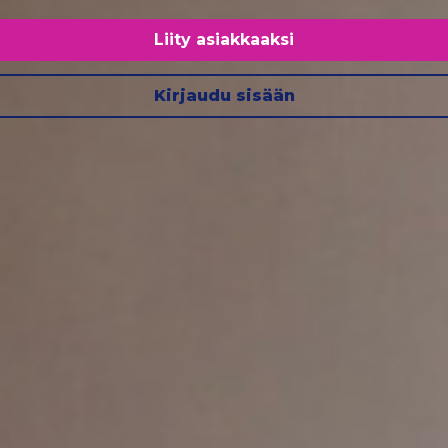
Liity asiakkaaksi
Kirjaudu sisään