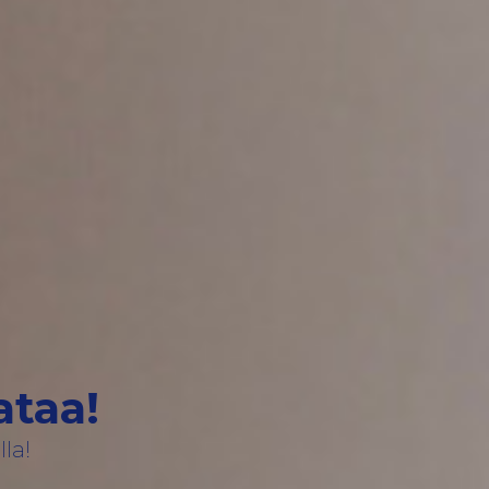
ataa!
la!