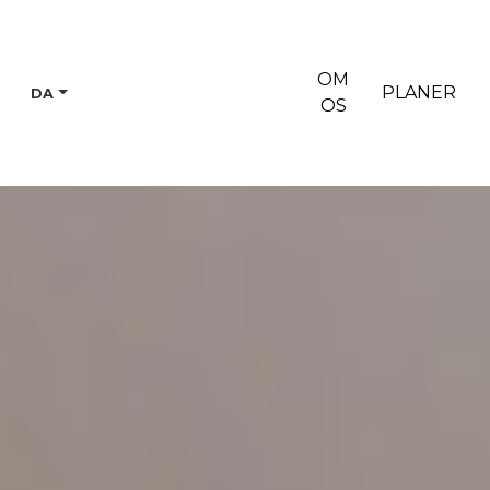
OM
PLANER
DA
OS