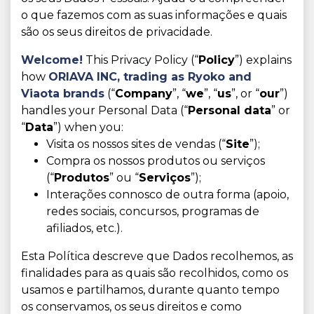
o que fazemos com as suas informações e quais
são os seus direitos de privacidade.
Welcome!
This Privacy Policy (“
Policy
”) explains
how
ORIAVA INC,
trading as Ryoko and
Viaota brands
(“
Company
”, “
we
”, “
us
”, or “
our
”)
handles your Personal Data (“
Personal data
” or
“
Data
”) when you:
Visita os nossos sites de vendas (“
Site
”);
Compra os nossos produtos ou serviços
(“
Produtos
” ou “
Serviços
”);
Interações connosco de outra forma (apoio,
redes sociais, concursos, programas de
afiliados, etc.).
Esta Política descreve que Dados recolhemos, as
finalidades para as quais são recolhidos, como os
usamos e partilhamos, durante quanto tempo
os conservamos, os seus direitos e como