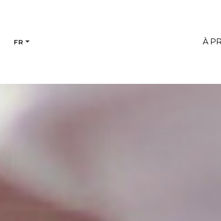
À P
FR