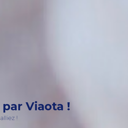
par Viaota !
lliez !