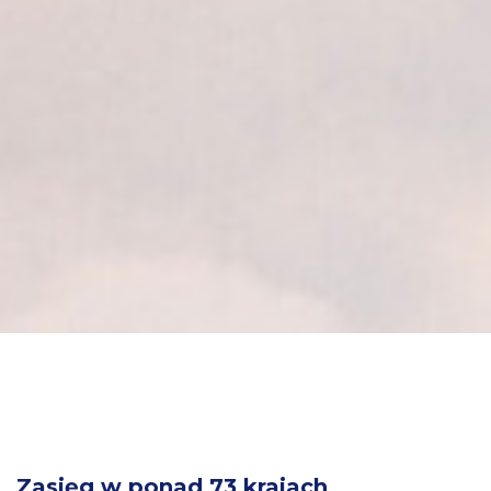
Zasięg w ponad 73 krajach