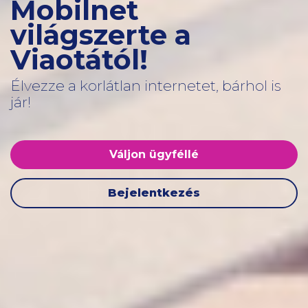
Mobilnet
világszerte a
Viaotától!
Élvezze a korlátlan internetet, bárhol is
jár!
Váljon ügyféllé
Bejelentkezés