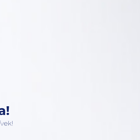
a!
vek!