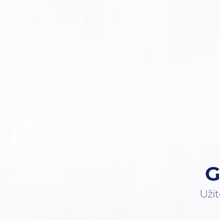
G
Uži