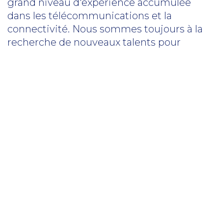
grand niveau d'expérience accumulée
dans les télécommunications et la
connectivité. Nous sommes toujours à la
recherche de nouveaux talents pour
rejoindre notre équipe de spécialistes
haut de gamme qui ne cesse de
s'agrandir.
Si vous êtes intéressé par une carrière
chez Viaota, cliquez sur le lien ci-
dessous pour consulter tous les postes
vacants.