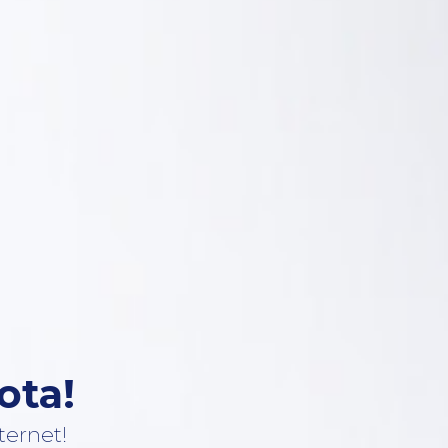
ota!
ternet!