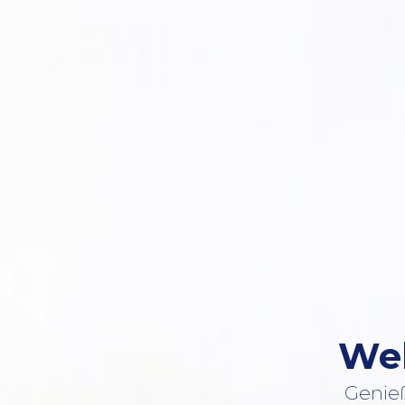
Wel
Genieß