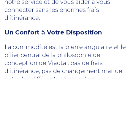
notre service et de vous aider à vous
connecter sans les énormes frais
d'itinérance.
Un Confort à Votre Disposition
La commodité est la pierre angulaire et le
pilier central de la philosophie de
conception de Viaota : pas de frais
d'itinérance, pas de changement manuel
entre les différents réseaux locaux et pas
de tracas de quelque nature que ce soit.
Grâce à nos cartes prépayées et à notre
approche rentable, Viaota est en mesure
de fournir des données aux pays 73+ et
d'offrir la plus grande qualité de confort
dont vous avez besoin.