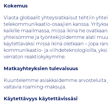
Kokemus
Viaota globaalit yhteysratkaisut tehtiin yh
telekommunikaatio-osaajien kanssa. Yrityks
kaikille maailmassa, missä ikinä he ovatkaa
yhteisömme ja työntekijöidemme alati muuttuv
käytettäväksi missä ikinä oletkaan – jopa r
kommunikaatio- ja viihdeteknologioilla, yk
verraton reaktiokykymme.
Matkayhteyksien tulevaisuus
Kuuntelemme asiakkaidemme arvosteluita j
valtavia roaming-maksuja.
Käytettävyys käytettävissäsi