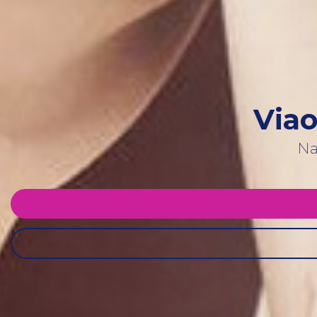
Viao
Na