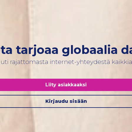
ta tarjoaa globaalia d
uti rajattomasta internet-yhteydestä kaikkial
Liity asiakkaaksi
Kirjaudu sisään