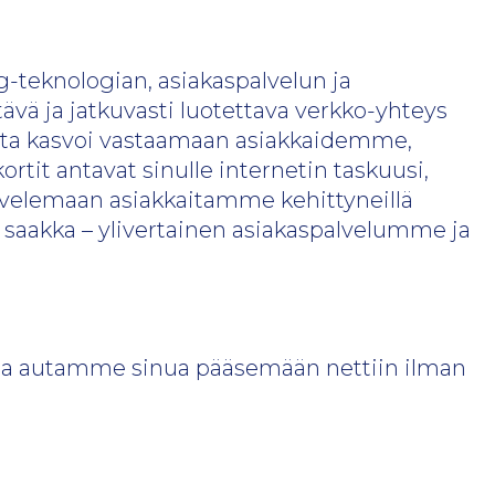
g-teknologian, asiakaspalvelun ja
ä ja jatkuvasti luotettava verkko-yhteys
iaota kasvoi vastaamaan asiakkaidemme,
tit antavat sinulle internetin taskuusi,
alvelemaan asiakkaitamme kehittyneillä
saakka – ylivertainen asiakaspalvelumme ja
ja autamme sinua pääsemään nettiin ilman