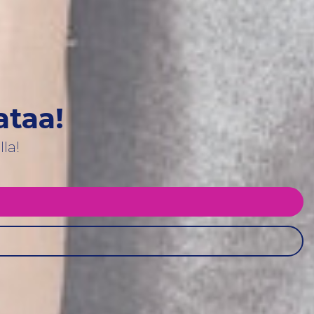
ataa!
la!