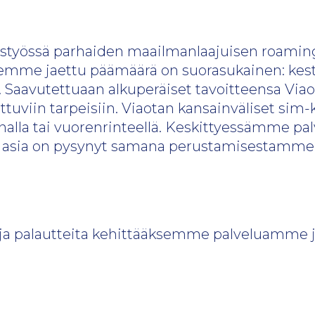
teistyössä parhaiden maailmanlaajuisen roamin
emme jaettu päämäärä on suorasukainen: kestäv
n. Saavutettuaan alkuperäiset tavoitteensa V
iin tarpeisiin. Viaotan kansainväliset sim-kor
annalla tai vuorenrinteellä. Keskittyessämme p
si asia on pysynyt samana perustamisestamme 
a palautteita kehittääksemme palveluamme 