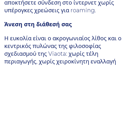
αποκτήσετε σύνδεση στο ίντερνετ χωρίς
υπέρογκες χρεώσεις για roaming.
Άνεση στη διάθεσή σας
Η ευκολία είναι ο ακρογωνιαίος λίθος και ο
κεντρικός πυλώνας της φιλοσοφίας
σχεδιασμού της Viaota: χωρίς τέλη
περιαγωγής, χωρίς χειροκίνητη εναλλαγή
μεταξύ διαφορετικών τοπικών δικτύων και
χωρίς ταλαιπωρία κάθε είδους. Οι
προπληρωμένες κάρτες μας και η
οικονομικά αποδοτική προσέγγισή μας
επιτρέπουν στην Viaota να παρέχει τα
δεδομένα σε χώρες 73+ και να παρέχει την
υψηλότερη ποιότητα ευκολίας που
χρειάζεστε.