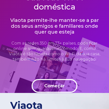
doméstica
Viaota permite-lhe manter-se a par
dos seus amigos e familiares onde
quer que esteja
Com as redes 350 em 73+ países, pode ficar
online sem qualquer incómodo. E, como
Viaota é tão rápida como o Wi-Fi da sua casa,
também não há limites à sua navegação.
Começar
Viaota