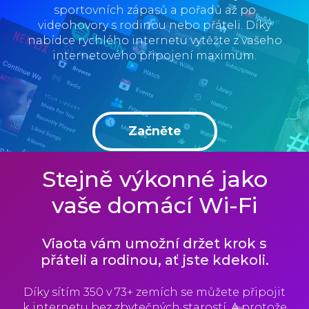
sportovních zápasů a pořadů až po
videohovory s rodinou nebo přáteli. Díky
nabídce rychlého internetu vytěžte z vašeho
internetového připojení maximum.
Začněte
Stejně výkonné jako
vaše domácí Wi-Fi
Viaota vám umožní držet krok s
přáteli a rodinou, ať jste kdekoli.
Díky sítím 350 v 73+ zemích se můžete připojit
k internetu bez zbytečných starostí. A protože