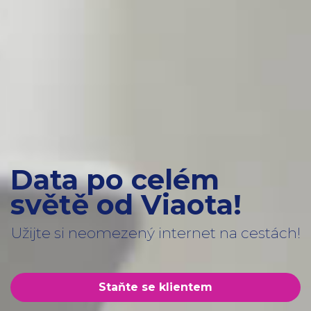
Data po celém
světě od Viaota!
Užijte si neomezený internet na cestách!
Staňte se klientem