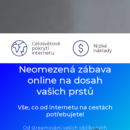
Celosvětové
Nízké
pokrytí
náklady
internetu
Neomezená zábava
online na dosah
vašich prstů
Vše, co od internetu na cestách
potřebujete!
Od streamování vašich oblíbených