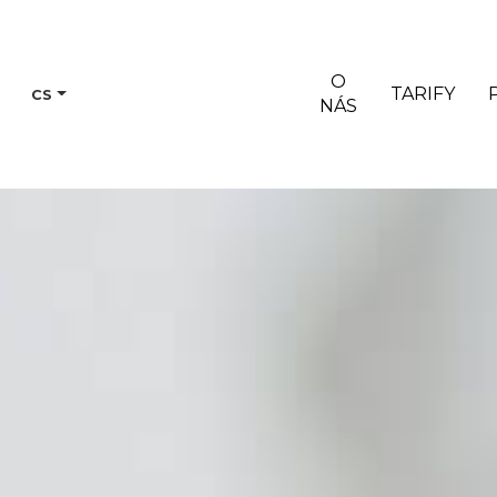
O
TARIFY
CS
NÁS