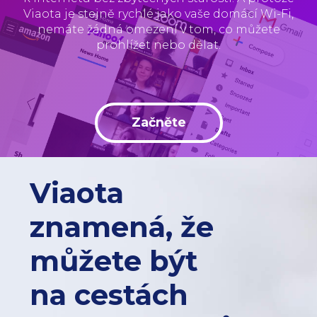
Viaota je stejně rychlé jako vaše domácí Wi-Fi,
nemáte žádná omezení v tom, co můžete
prohlížet nebo dělat.
Začněte
Viaota
znamená, že
můžete být
na cestách