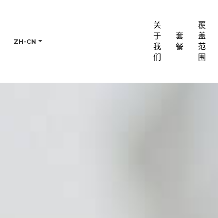
关
覆
于
套
盖
ZH-CN
我
餐
范
们
围